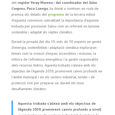
del
regidor Yeray Moreno
i
del coordinador del
Salou
Congress
, Paco Luengo
, ha donat a conèixer, en roda de
premsa, els detalls del
programa
de la tercera edició
d’aquesta convenció, subratllant la importància d’aquesta
trobada per posicionar Salou com un referent en turisme
sostenible i adaptat als reptes climàtics.
Durant la jornada del dia 19, més de 30 experts en gestió
d’energia, sostenibilitat i adaptació climàtica exploraran
temes com la creació d’espais accessibles i inclusius, la
millora de l’eficiència energètica i la gestió responsable
dels recursos hídrics. Aquesta trobada s’alinea amb els
objectius de l’Agenda 2030, promovent canvis profunds en
l’àmbit municipal i en els sectors industrial, turístic i de
protecció civil per preparar-se davant els nous
desafiaments climàtics.
Aquesta trobada s’alinea amb els objectius de
l’Agenda 2030, promovent canvis profunds a nivell